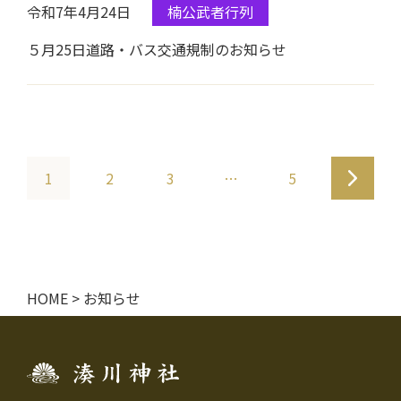
令和7年4月24日
楠公武者行列
５月25日道路・バス交通規制のお知らせ
投
1
2
3
…
5
稿
ナ
ビ
HOME
>
お知らせ
ゲ
ー