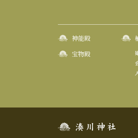
神能殿
宝物殿