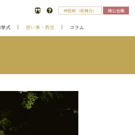
神能殿（能舞台）
楠公会館
前挙式
習い事・教室
コラム