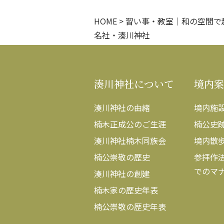
HOME
>
習い事・教室｜和の空間で
名社・湊川神社
湊川神社について
境内案
湊川神社の由緒
境内施
楠木正成公のご生涯
楠公史
湊川神社楠木同族会
境内散
楠公崇敬の歴史
参拝作
でのマ
湊川神社の創建
楠木家の歴史年表
楠公崇敬の歴史年表