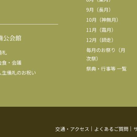
9月（長月）
10月（神無月）
11月（霜月）
楠公会館
12月（師走）
毎月のお祭り（月
婚礼
次祭）
会食・会議
祭典・行事等 一覧
人生儀礼のお祝い
交通・アクセス
よくあるご質問