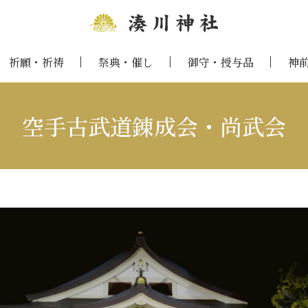
祈願・祈祷
祭典・催し
御守・授与品
神
空手古武道錬成会・尚武会