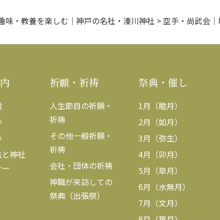
趣味・教養を楽しむ｜神戸の名社・湊川神社
>
空手・尚武会｜
内
祈願・祈祷
祭典・催し
設
人生節目の祈願・
1月（睦月）
祈祷
跡
2月（如月）
その他一般祈願・
歩
3月（弥生）
祈祷
法と神社
4月（卯月）
会社・団体の祈祷
ナー
5月（皐月）
神職が来訪しての
6月（水無月）
祭典（出張祭）
7月（文月）
8月（葉月）