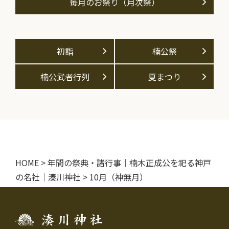
毎月のお祭り（月次祭）
初詣
楠公祭
楠公武者行列
夏まつり
HOME
>
年間の祭典・諸行事｜楠木正成公を祀る神戸
の名社｜湊川神社
>
10月（神無月）