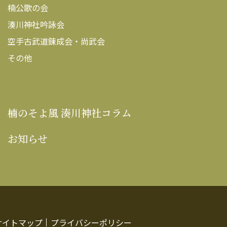
楠公歌の会
湊川神社吟詠会
空手古武道錬成会・尚武会
その他
楠のそよ風 湊川神社コラム
お知らせ
サイトマップ
プライバシーポリシー