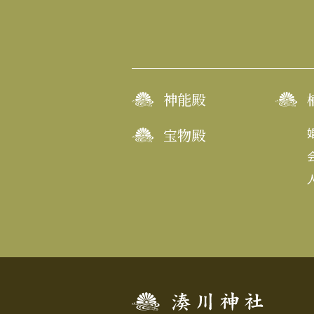
神能殿
宝物殿