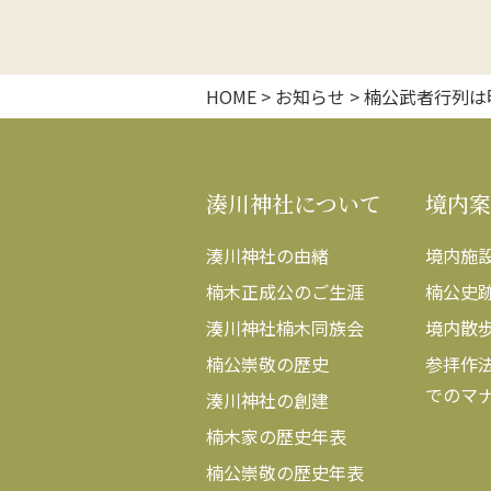
ビ
ゲ
HOME
>
お知らせ
>
楠公武者行列は
ー
シ
湊川神社について
境内案
ョ
ン
湊川神社の由緒
境内施
楠木正成公のご生涯
楠公史
湊川神社楠木同族会
境内散
楠公崇敬の歴史
参拝作
でのマ
湊川神社の創建
楠木家の歴史年表
楠公崇敬の歴史年表