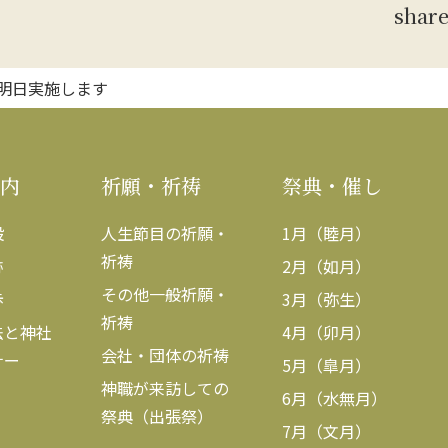
shar
明日実施します
内
祈願・祈祷
祭典・催し
設
人生節目の祈願・
1月（睦月）
祈祷
跡
2月（如月）
その他一般祈願・
歩
3月（弥生）
祈祷
法と神社
4月（卯月）
会社・団体の祈祷
ナー
5月（皐月）
神職が来訪しての
6月（水無月）
祭典（出張祭）
7月（文月）