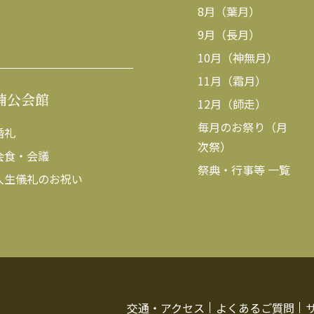
8月（葉月）
9月（長月）
10月（神無月）
11月（霜月）
楠公会館
12月（師走）
毎月のお祭り（月
婚礼
次祭）
会食・会議
祭典・行事等 一覧
人生儀礼のお祝い
交通・アクセス
よくあるご質問