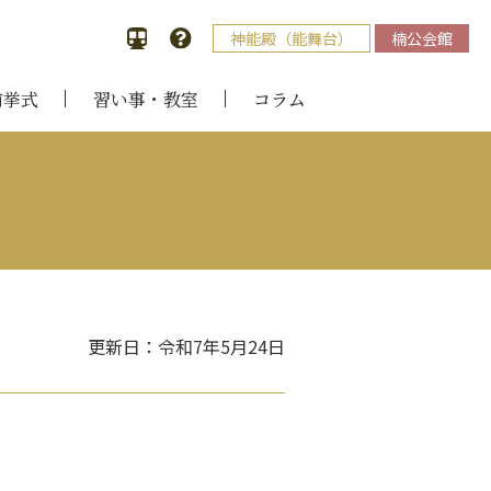
神能殿（能舞台）
楠公会館
前挙式
習い事・教室
コラム
更新日：令和7年5月24日