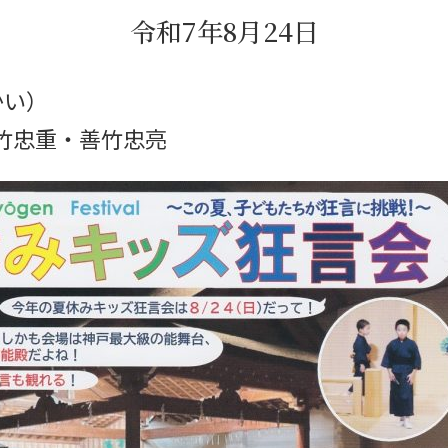
令和7年8月24日
かい）
竹忠重・善竹忠亮