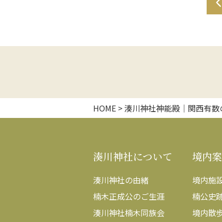
投
稿
ナ
ビ
ゲ
HOME
>
湊川神社神能殿｜関西有数
ー
シ
湊川神社について
境内案
ョ
ン
湊川神社の由緒
境内施
楠木正成公のご生涯
楠公史
湊川神社楠木同族会
境内散