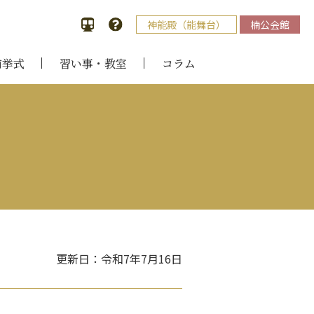
神能殿（能舞台）
楠公会館
前挙式
習い事・教室
コラム
更新日：令和7年7月16日