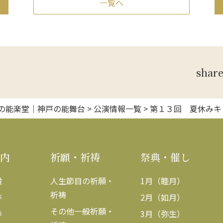
一覧へ
shar
の能楽堂｜神戸の能舞台
>
公演情報一覧
>
第１３回 夏休みキ
内
祈願・祈祷
祭典・催し
設
人生節目の祈願・
1月（睦月）
祈祷
跡
2月（如月）
その他一般祈願・
歩
3月（弥生）