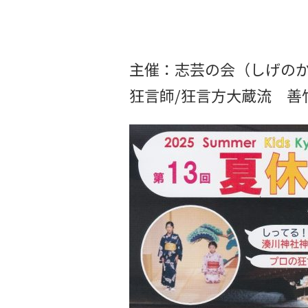
主催：志芸の会（しげの
狂言師/狂言方大蔵流 善