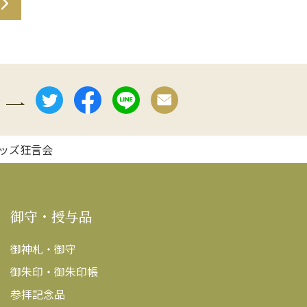
e
ッズ狂言会
御守・授与品
御神札・御守
御朱印・御朱印帳
参拝記念品