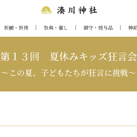
祈願・祈祷
祭典・催し
御守・授与品
神
第１３回 夏休みキッズ狂言会
～この夏、子どもたちが狂言に挑戦～