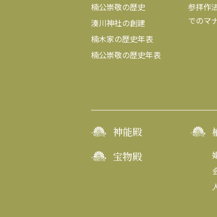
楠公崇敬の歴史
参拝作
でのマ
湊川神社の創建
楠木家の歴史年表
楠公崇敬の歴史年表
神能殿
宝物殿