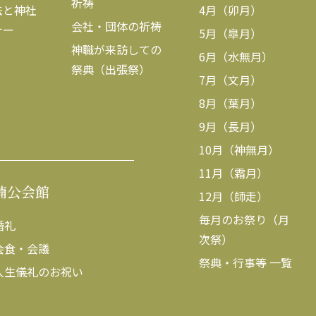
祈祷
法と神社
4月（卯月）
会社・団体の祈祷
ナー
5月（皐月）
神職が来訪しての
6月（水無月）
祭典（出張祭）
7月（文月）
8月（葉月）
9月（長月）
10月（神無月）
11月（霜月）
楠公会館
12月（師走）
毎月のお祭り（月
婚礼
次祭）
会食・会議
祭典・行事等 一覧
人生儀礼のお祝い