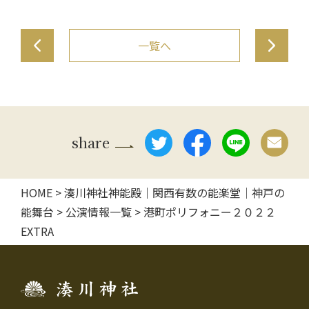
投
一覧へ
稿
ナ
ビ
share
ゲ
HOME
>
湊川神社神能殿｜関西有数の能楽堂｜神戸の
ー
能舞台
>
公演情報一覧
>
港町ポリフォニー２０２２
シ
EXTRA
ョ
ン