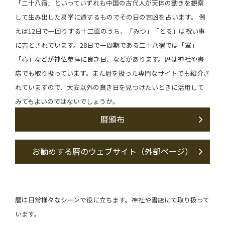
「二十八宿」といっていずれも中国の古代人が天体の動きを観察
して生み出した易学に通ずるものでその日の吉凶を占います。 例
えば12日で一回りする十二直のうち、「みつ」「とる」は祝い事
に吉とされています。28日で一周期である二十八宿では「室」
「心」などが神仏参拝に良き日、などがあります。暦は神社や書
店でも取り扱っています。また暦を扱った専門なサイトでも紹介さ
れていますので、大安以外の良き日を見つけたいときに活用して
みてもよいのではないでしょうか。
暦頒布
お勧めする暦のウェブサイト（外部ページ）
暦は日常様々なシーンで役に立ちま
す
。
神社や書店にて取り扱って
います。