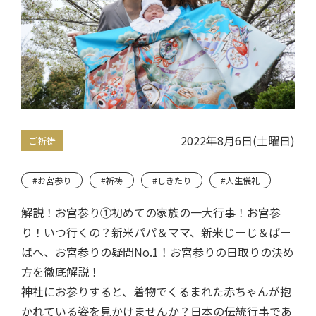
2022年8月6日(土曜日)
ご祈祷
#お宮参り
#祈祷
#しきたり
#人生儀礼
解説！お宮参り➀初めての家族の一大行事！お宮参
り！いつ行くの？新米パパ＆ママ、新米じーじ＆ばー
ばへ、お宮参りの疑問No.1！お宮参りの日取りの決め
方を徹底解説！
神社にお参りすると、着物でくるまれた赤ちゃんが抱
かれている姿を見かけませんか？日本の伝統行事であ