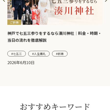
ご祈祷
ご
も歓
神戸で七五三参りをするなら湊川神社｜料金・時期・
七
当日の流れを徹底解説
当
#七五三
#人生儀礼
#祈祷
#
2026年6月10日
20
おすすめキーワード