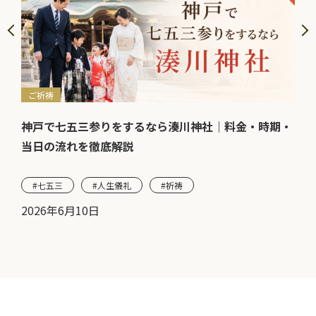
ご祈祷
ご
も歓
神戸で七五三参りをするなら湊川神社｜料金・時期・
七
当日の流れを徹底解説
当
#七五三
#人生儀礼
#祈祷
#
2026年6月10日
20